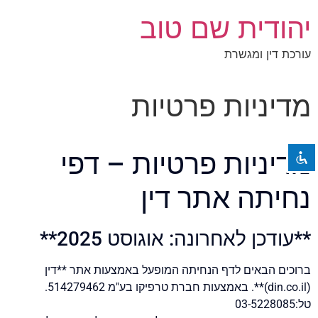
יהודית שם טוב
עורכת דין ומגשרת
השבת את ההבזקים
visibility_off
מדיניות פרטיות
סמן כותרות
title
צבע רקע
settings
זום (הקטנה)
מדיניות פרטיות – דפי
zoom_out
זום (הגדלה)
zoom_in
נחיתה אתר דין
הקטנת גופן
remove_circle_outline
הגדלת גופן
add_circle_outline
**עודכן לאחרונה: אוגוסט 2025**
גופן קריא
spellcheck
ברוכים הבאים לדף הנחיתה המופעל באמצעות אתר **דין
ניגודיות בהירה
brightness_high
(din.co.il)**. באמצעות חברת טרפיקו בע"מ 514279462.
ניגודיות כהה
brightness_low
טל:03-5228085