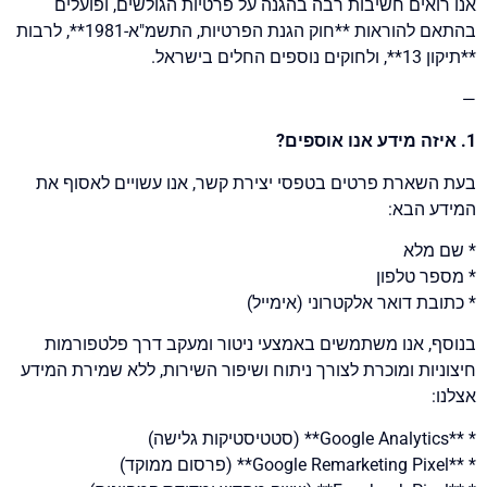
אנו רואים חשיבות רבה בהגנה על פרטיות הגולשים, ופועלים
הוסף קו תחתון לקישורים
format_underlined
בהתאם להוראות **חוק הגנת הפרטיות, התשמ"א-1981**, לרבות
סמן קישורים
font_download
**תיקון 13**, ולחוקים נוספים החלים בישראל.
לאפס את כל האפשרויות
cached
—
הצהרת נגישות
1. איזה מידע אנו אוספים?
בעת השארת פרטים בטפסי יצירת קשר, אנו עשויים לאסוף את
המידע הבא:
* שם מלא
* מספר טלפון
* כתובת דואר אלקטרוני (אימייל)
בנוסף, אנו משתמשים באמצעי ניטור ומעקב דרך פלטפורמות
חיצוניות ומוכרת לצורך ניתוח ושיפור השירות, ללא שמירת המידע
אצלנו:
* **Google Analytics** (סטטיסטיקות גלישה)
* **Google Remarketing Pixel** (פרסום ממוקד)